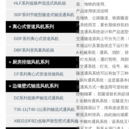
HLF系列低噪声混流式风机箱
道、地铁的使用。
产品使用状况说明
SDF系列节能型隧道式轴流通风机
在地铁、公路隧道、铁路隧道
风系统而言，要长期保持良好
+ 离心式管道风机系列
隧道通风系统设计和产品选型
GDF系列离心式管道风机
交通隧道原则上可分为三类：
常规运行及紧急状态下运行安
DBF系列变风量风机箱
A 机械系统：通风、消防’、
C 灯光系统：通灯照明、局部
+ 厨房排烟风机系列
E 交通系统：灯光、信号、标
隧道通风系统可以有如下三种
CF系列离心式管道排烟风机
1 纵向通风系统：这是最基
+ 边墙壁式轴流风机系列
该通风方式一般选用可逆转射
控制烟雾； 若隧道较长则必
DZ系列低噪声轴流式通风机
2 全横向通风系统：沿隧道
置在路面以下，排风道设置在
T35-11(T40-11)系列轴流式通风机
断面及时排风，由此抽出烟雾
XBDZ(DFBZ)低噪声新型壁式通风机
3 半横向通风系统：该系统
通风方式，新风从洞口进入，