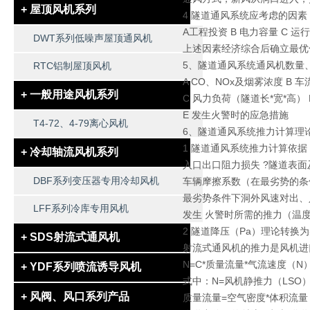
+ 屋顶风机系列
4 隧道通风系统应考虑的因素
A工程投资 B 电力容量 C 运
DWT系列低噪声屋顶通风机
上述因素经济综合后确立最优
5、隧道通风系统通风机数量
RTC铝制屋顶风机
A CO、NOx及烟雾浓度 B
+ 一般用途风机系列
C 风力负荷（隧道长*宽*高）
E 发生火警时的应急措施
T4-72、4-79离心风机
6、隧道通风系统推力计算理
1 隧道通风系统推力计算依据
+ 冷却轴流风机系列
入口出口阻力损失 ?隧道表
DBF系列变压器专用冷却风机
车辆摩擦系数（在最劣势的条
最劣势条件下洞外风速对出、
LFF系列冷库专用风机
发生 火警时所需的推力（温
2 隧道降压（Pa）理论转换
+ SDS射流式通风机
射流式通风机的推力是风机进
N=C*质量流量*气流速度（N
+ YDF系列喷流诱导风机
式中：N=风机静推力（LSO）
+ 风阀、风口系列产品
质量流量=空气密度*体积流量