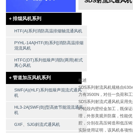
SDS射流式通风机
+ 排烟风机系列
HTF(A)系列消防高温排烟轴流通风机
PYHL-14A[HTF(B)系列]消防高温排烟
混流风机
HTFC(DT)系列低噪声消防(两用)柜式
离心风机
+ 管道加压风机系列
概述
SDS系列射流风机规格自63
SWF(A)(HLF)系列低噪声混流式通风
力有3500N，对任一负荷和
机
SDS系列射流式通风机采用
HL3-2A[SWF(B)]型高效节能混流通风
叶轮段内壁经金加工，既保证
机
理，外形美观并防腐，性能优
腔，分别在高压铸造和低压铸
GXF、SJG斜流式通风机
实际使用证明，该风机各项性