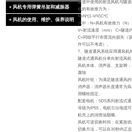
隧道中使用的射流风机与隧道
+ 风机专用弹簧吊架和减振器
机的有效推力为：
N=N*(1-V/V)C*C
+ 风机的使用、维护、保养说明
式中：N=风机有效推力（N） 
V=射流速度（m/s） C=隧
C=同组平行布置流向损失（
件可以不考虑）。
7、隧道通风系统应用通风机
隧道式通风机分单向射流风机（
风机本体、消声器、支架脚：
腐蚀
风机叶轮：为满足隧道通风的
消声器：消声器长度通常为风
用螺栓固定。
配套电机：SDS系列射流式
等级为IP55，电机引出电
机壳上的润滑油脂嘴。
风机可逆切换时间：在紧急状
切换方法，可以在30秒内正